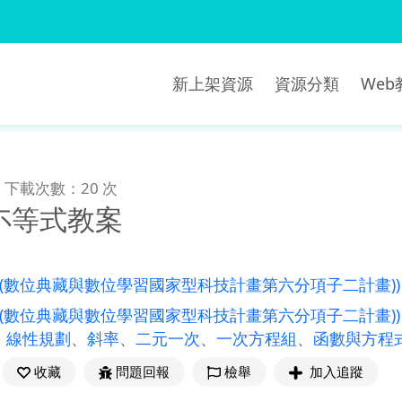
新上架資源
資源分類
We
下載次數：20 次
不等式教案
((數位典藏與數位學習國家型科技計畫第六分項子二計畫)
((數位典藏與數位學習國家型科技計畫第六分項子二計畫))
、
線性規劃
、
斜率
、
二元一次
、
一次方程組
、
函數與方程
收藏
問題回報
檢舉
加入追蹤