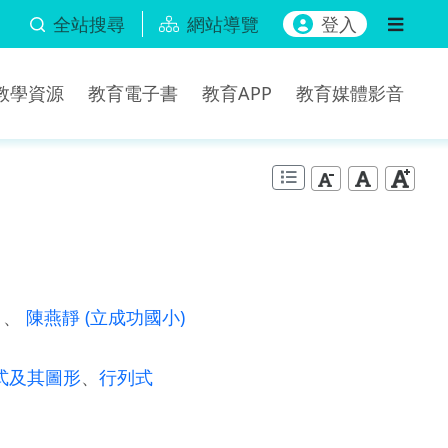
全站搜尋
網站導覽
登入
b教學資源
教育電子書
教育APP
教育媒體影音
)
、
陳燕靜
(立成功國小)
式及其圖形
、
行列式