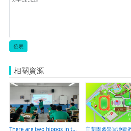
發表
相關資源
There are two hippos in the house.