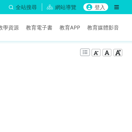
全站搜尋
網站導覽
登入
b教學資源
教育電子書
教育APP
教育媒體影音