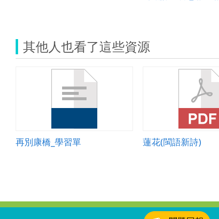
其他人也看了這些資源
再別康橋_學習單
蓮花(閩語新詩)
:::