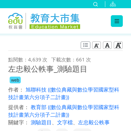
:::
跳到主要內容
:::
點閱數：4,639 次
下載次數：661 次
左忠毅公軼事_測驗題目
web
作者：
旭聯科技
((數位典藏與數位學習國家型科
技計畫第六分項子二計畫))
提供者：
教育部
((數位典藏與數位學習國家型科
技計畫第六分項子二計畫))
關鍵字：
測驗題目
、
文字檔
、
左忠毅公軼事