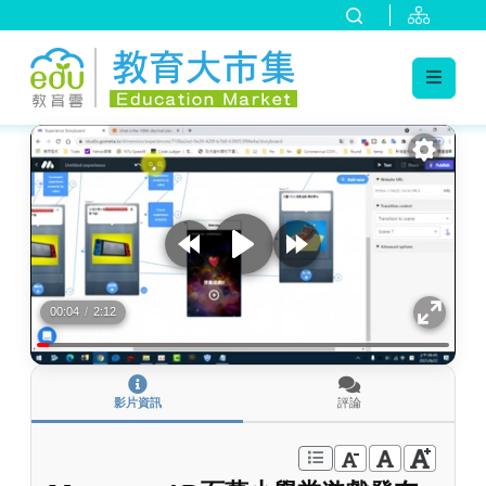
:::
跳到主要內容
:::
00:04
/
2:12
影片資訊
評論