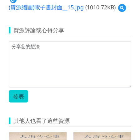
(資源縮圖)電子書封面__15.jpg
(1010.72KB)
預
覽
(資
源
資源評論或心得分享
縮
圖)
電
子
書
封
面
__15.jpg
發表
其他人也看了這些資源