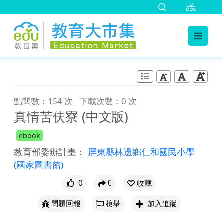
:::
跳到主要內容
:::
點閱數：154 次
下載次數：0 次
真情苦伕寮 (中文版)
ebook
教育部委辦計畫：
屏東縣林邊鄉仁和國民小學
(國家圖書館)
0
0
收藏
問題回報
檢舉
加入追蹤