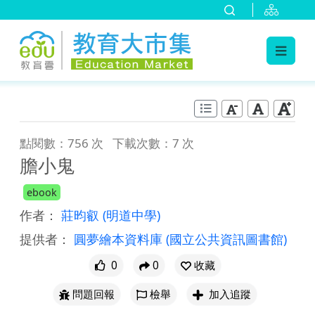
:::
跳到主要內容
:::
點閱數：756 次
下載次數：7 次
膽小鬼
ebook
作者：
莊昀叡
(明道中學)
提供者：
圓夢繪本資料庫
(國立公共資訊圖書館)
0
0
收藏
問題回報
檢舉
加入追蹤