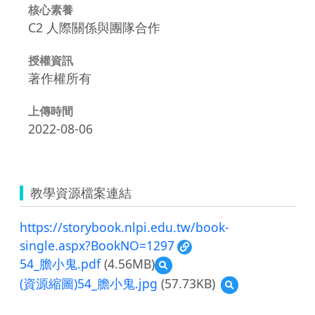
核心素養
C2 人際關係與團隊合作
授權資訊
著作權所有
上傳時間
2022-08-06
教學資源檔案連結
https://storybook.nlpi.edu.tw/book-
single.aspx?BookNO=1297
54_膽小鬼.pdf
(4.56MB)
預
覽
(資源縮圖)54_膽小鬼.jpg
(57.73KB)
預
54_
覽
膽
(資