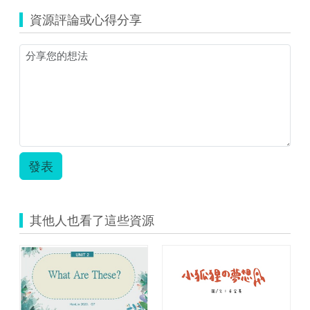
小
源
鬼.pdf
資源評論或心得分享
縮
圖)54_
膽
小
鬼.jpg
發表
其他人也看了這些資源