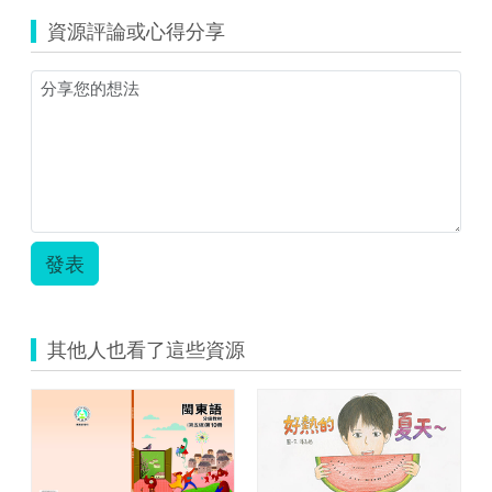
想
源
抓
資源評論或心得分享
縮
到
圖)02_
魚！.pdf
好
想
抓
到
魚.jpg
發表
其他人也看了這些資源