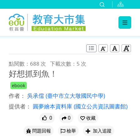
:::
跳到主要內容
:::
點閱數：688 次
下載次數：5 次
好想抓到魚！
ebook
作者：
吳承儒
(臺中市立大墩國民中學)
提供者：
圓夢繪本資料庫
(國立公共資訊圖書館)
0
0
收藏
問題回報
檢舉
加入追蹤