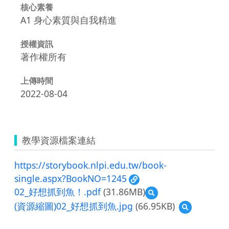
核心素養
A1 身心素質與自我精進
授權資訊
著作權所有
上傳時間
2022-08-04
教學資源檔案連結
https://storybook.nlpi.edu.tw/book-
single.aspx?BookNO=1245
02_好想抓到魚！.pdf
(31.86MB)
預
覽
(資源縮圖)02_好想抓到魚.jpg
(66.95KB)
預
02_
覽
好
(資