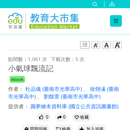
:::
跳到主要內容
:::
點閱數：1,061 次
下載次數：5 次
小氣球飄流記
ebook
作者：
杜品儀
(臺南市光華高中)
、
徐翎溱
(臺南
市光華高中)
、
劉馥萱
(臺南市光華高中)
提供者：
圓夢繪本資料庫
(國立公共資訊圖書館)
0
0
收藏
問題回報
檢舉
加入追蹤