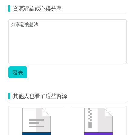
氣
源
球
資源評論或心得分享
縮
飄
圖)49_
流
小
記.pdf
氣
球
飄
流
記.jpg
發表
其他人也看了這些資源