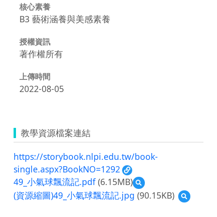
核心素養
B3 藝術涵養與美感素養
授權資訊
著作權所有
上傳時間
2022-08-05
教學資源檔案連結
https://storybook.nlpi.edu.tw/book-
single.aspx?BookNO=1292
49_小氣球飄流記.pdf
(6.15MB)
預
覽
(資源縮圖)49_小氣球飄流記.jpg
(90.15KB)
預
49_
覽
小
(資