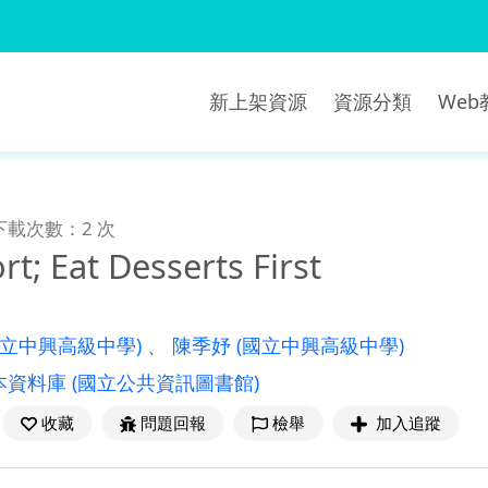
新上架資源
資源分類
We
下載次數：2 次
ort; Eat Desserts First
國立中興高級中學)
、
陳季妤
(國立中興高級中學)
本資料庫
(國立公共資訊圖書館)
收藏
問題回報
檢舉
加入追蹤