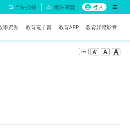
全站搜尋
網站導覽
登入
b教學資源
教育電子書
教育APP
教育媒體影音