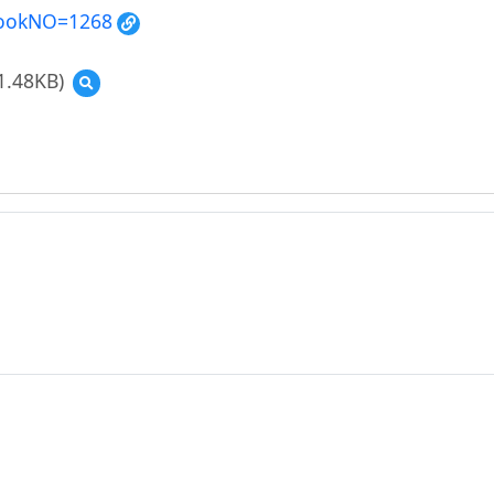
?BookNO=1268
預
覽
1.48KB)
預
5_Life
覽
(資
hort;
源
at
縮
esserts
圖)25_Life
irst.pdf
Is
Short;
Eat
Desserts
First.jpg