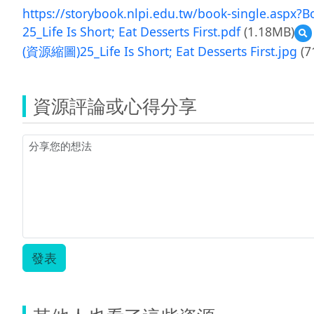
https://storybook.nlpi.edu.tw/book-single.aspx
25_Life Is Short; Eat Desserts First.pdf
(1.18MB)
(資源縮圖)25_Life Is Short; Eat Desserts First.jpg
(7
2
Is
S
E
資源評論或心得分享
D
F
發表