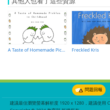
其他人也看了這些資源
A Taste of Homemade Pickles in Childhood
Freckled Kris
:::
問題回報
建議最佳瀏覽螢幕解析度 1920 x 1280，建議使用 Chr