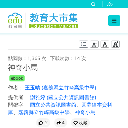
:::
跳到主要內容
:::
點閱數：1,365 次
下載次數：14 次
神奇小馬
ebook
作者：
王玉晴
(嘉義縣立竹崎高級中學)
提供者：
謝雅婷
(國立公共資訊圖書館)
關鍵字：
國立公共資訊圖書館
、
圓夢繪本資料
庫
、
嘉義縣立竹崎高級中學
、
神奇小馬
2
4
收藏