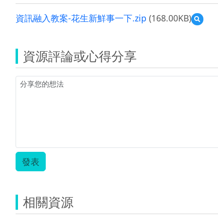
資訊融入教案-花生新鮮事一下.zip
(168.00KB)
預
覽
資
訊
資源評論或心得分享
融
入
教
案-
花
生
新
鮮
事
一
下.zip
發表
相關資源