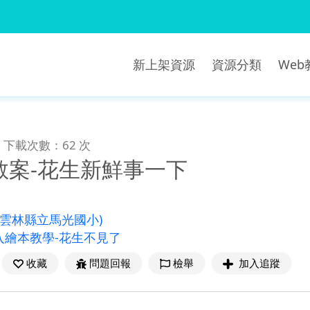
新上架資源
資源分類
We
下載次數：62 次
教案-花生新鮮事一下
(雲林縣立馬光國小)
入繪本教學-花生不見了
收藏
問題回報
檢舉
加入追蹤