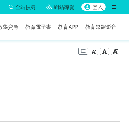
全站搜尋
網站導覽
登入
b教學資源
教育電子書
教育APP
教育媒體影音