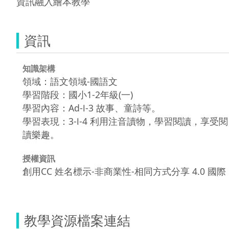
資訊融入繪本教學
資訊
知識架構
領域：語文領域-國語文
學習階段：國小1-2年級(一)
學習內容：Ad-Ⅰ-3 故事、童詩等。
學習表現：3-Ⅰ-4 利用注音讀物，學習閱讀，享受閱
讀樂趣。
授權資訊
創用CC 姓名標示-非商業性-相同方式分享 4.0 國際
教學資源檔案連結