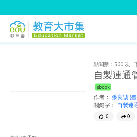
:::
跳到主要內容
:::
點閱數：560 次
自製連通
ebook
作者：
張良誠
(
關鍵字：
自製連
0
0