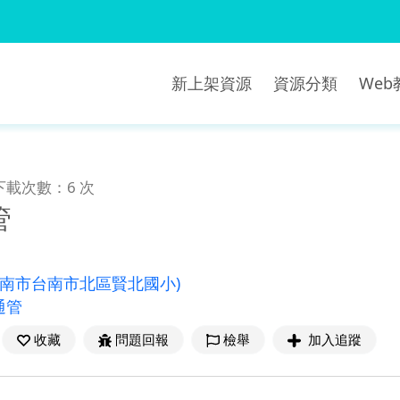
新上架資源
資源分類
We
下載次數：6 次
管
臺南市台南市北區賢北國小)
通管
收藏
問題回報
檢舉
加入追蹤