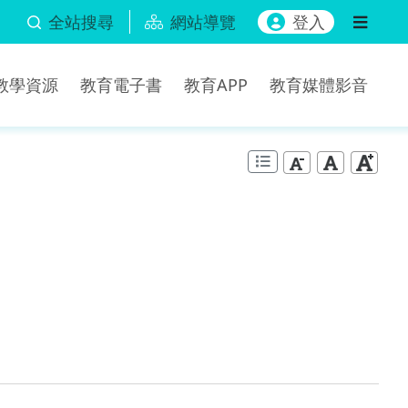
全站搜尋
網站導覽
登入
b教學資源
教育電子書
教育APP
教育媒體影音