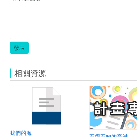
古
鎖
小
冒
險.pdf
發表
相關資源
我們的海
不得不知的高鐵