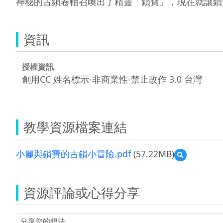
資訊
授權資訊
創用CC 姓名標示-非商業性-禁止改作 3.0 台灣
教學資源檔案連結
小麗與鎖寶的古鎖小冒險.pdf
(57.22MB)
預
覽
小
麗
資源評論或心得分享
與
鎖
寶
的