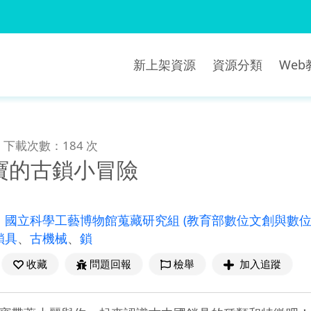
新上架資源
資源分類
We
下載次數：184 次
寶的古鎖小冒險
：
國立科學工藝博物館蒐藏研究組
(教育部數位文創與數位
鎖具
、
古機械
、
鎖
收藏
問題回報
檢舉
加入追蹤