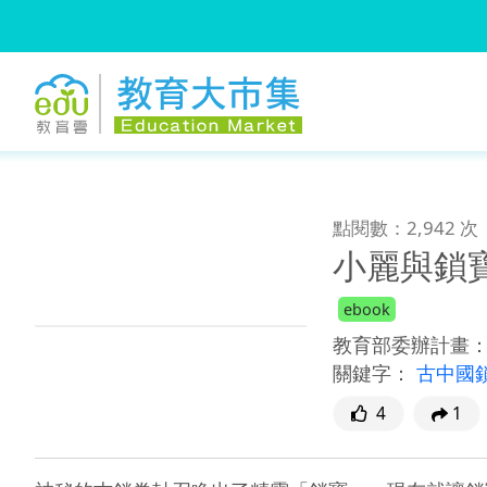
:::
跳到主要內容
:::
點閱數：2,942 次
小麗與鎖
ebook
教育部委辦計畫
關鍵字：
古中國
4
1