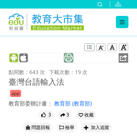
:::
跳到主要內容
:::
點閱數：643 次
下載次數：19 次
臺灣台語輸入法
app
教育部委辦計畫：
教育部
(教育部)
3
3
收藏
問題回報
檢舉
加入追蹤