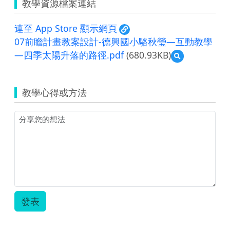
教學資源檔案連結
連至 App Store 顯示網頁
07前瞻計畫教案設計-德興國小駱秋瑩—互動教學
—四季太陽升落的路徑.pdf
(680.93KB)
預
覽
07
前
教學心得或方法
瞻
計
畫
教
案
設
計-
德
興
國
小
發表
駱
秋
瑩