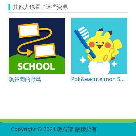
—
其他人也看了這些資源
互
動
教
學
—
四
季
太
陽
升
落
的
路
溪谷間的野鳥
Pok&eacute;mon Smile
徑.pdf
:::
Copyright © 2024 教育部 版權所有