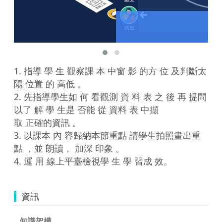
1. 指導 學 生 觀察課 本 中窗 影 的方 位 及判斷太 
陽 位置 的 高低 。

2. 先指導學生如 何 看觀測 資 料 表 之 後 再 提問
以了 解 學 生是 否能 從 資料 表 中擷

取 正確的資訊 。

3. 以課本 內 容歸納本節重點 請學生拍照畫出重
點 ，並 朗讀， 加深 印象 。

4. 運 用 線上平臺檢視學 生 學 習成 效。
資訊
知識架構