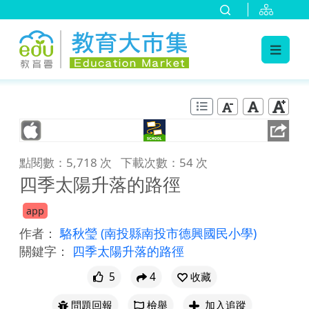
:::
跳到主要內容
:::
點閱數：5,718 次
下載次數：54 次
四季太陽升落的路徑
app
作者：
駱秋瑩
(南投縣南投市德興國民小學)
關鍵字：
四季太陽升落的路徑
5
4
收藏
問題回報
檢舉
加入追蹤