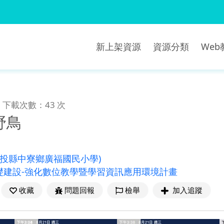
新上架資源
資源分類
We
下載次數：43 次
野鳥
南投縣中寮鄉廣福國民小學)
礎建設-強化數位教學暨學習資訊應用環境計畫
收藏
問題回報
檢舉
加入追蹤