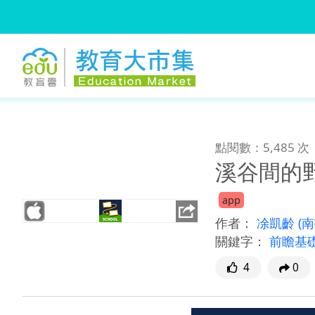
:::
跳到主要內容
:::
點閱數：5,485 次
溪谷間的
app
作者：
凃凱齡
(
關鍵字：
前瞻基
4
0