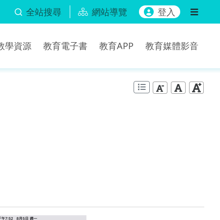
全站搜尋
網站導覽
登入
b教學資源
教育電子書
教育APP
教育媒體影音