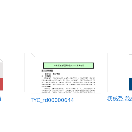
國
小
凃
凱
齡-
互
動
教
學-
溪
谷
間
的
野
鳥.pdf
橋
我感受.我
TYC_rd00000644