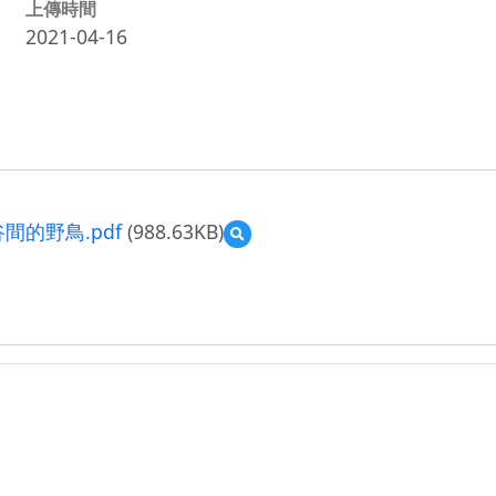
上傳時間
2021-04-16
間的野鳥.pdf
(988.63KB)
預
覽
28
前
瞻
計
畫
教
案
設
計-
廣
福