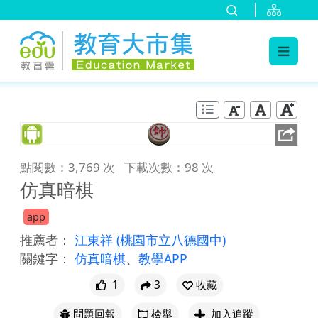
:::
跳到主要內容
:::
點閱數：3,769 次
下載次數：98 次
仿真暗棋
app
推薦者：
江東祥
(桃園市立八德國中)
關鍵字：
仿真暗棋
、
教學APP
1
3
收藏
問題回報
檢舉
加入追蹤