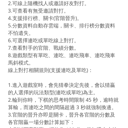
2.可線上隨機找人或邀請好友對打。

3.可查看有無受邀請對打。

4.支援排行榜、關卡(官階晉升)。

5.分數資料自動存雲端，關卡、排行榜分數資料
不怕遺失。

6.可選擇連吃或單吃線上對打。

7.查看對手的官階、戰績分數。

8.遊戲類型有單吃、連吃、連吃飛車、連吃飛車
馬斜模式。

線上對打相關規則(支援連吃及單吃)：

1.進入遊戲室時，會先猜拳決定先後，會以猜贏
的人選擇的玩法類型(連吃或單吃)為主。

2.輪到你時，下棋的思考時間限制 45 秒，逾時就
算輸，而連吃之間的間隔超過 3 秒就強制換邊。

3.官階的晉升亦即是關卡，晉升各官階的分數及
各官階贏一場分數計算如下：
