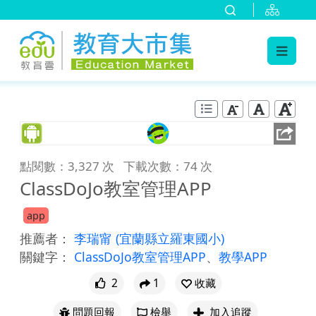
:::
跳到主要內容
:::
點閱數：3,327 次
下載次數：74 次
ClassDoJo教室管理APP
app
推薦者：
李瑞甯
(宜蘭縣立羅東國小)
關鍵字：
ClassDoJo教室管理APP
、
教學APP
2
1
收藏
問題回報
檢舉
加入追蹤