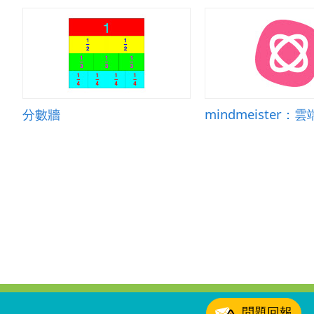
分數牆
:::
問題回報