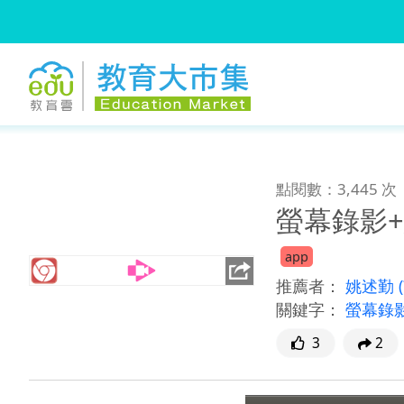
:::
跳到主要內容
:::
點閱數：3,445 次
螢幕錄影+網路
app
推薦者：
姚述勤
關鍵字：
螢幕錄影+網
3
2