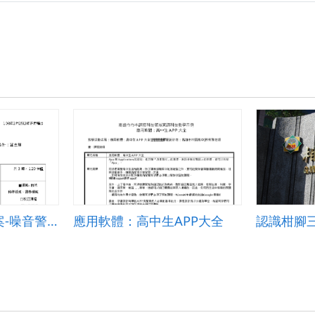
宜蘭SCRATCH3教案-噪音警示器-結合HALOCODE外部感應器
應用軟體：高中生APP大全
認識柑腳