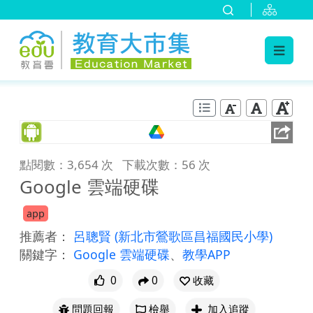
:::
跳到主要內容
:::
點閱數：3,654 次
下載次數：56 次
Google 雲端硬碟
app
推薦者：
呂聰賢
(新北市鶯歌區昌福國民小學)
關鍵字：
Google 雲端硬碟
、
教學APP
0
0
收藏
問題回報
檢舉
加入追蹤