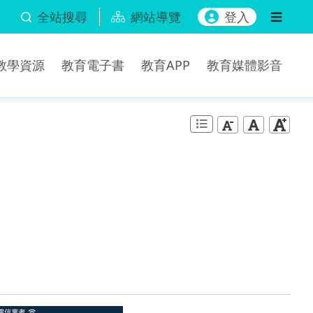
全站搜尋
網站導覽
登入
b教學資源
教育電子書
教育APP
教育媒體影音