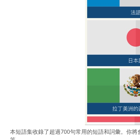
本短語集收錄了超過700句常用的短語和詞彙。你
等…… 
