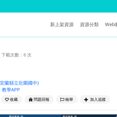
新上架資源
資源分類
We
下載次數：6 次
(宜蘭縣立壯圍國中)
、
教學APP
收藏
問題回報
檢舉
加入追蹤