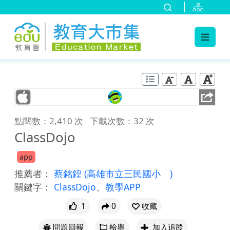
:::
跳到主要內容
:::
點閱數：2,410 次
下載次數：32 次
ClassDojo
app
推薦者：
蔡銘鍠
(高雄市立三民國小 )
關鍵字：
ClassDojo
、
教學APP
1
0
收藏
問題回報
檢舉
加入追蹤