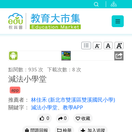
:::
跳到主要內容
:::
點閱數：935 次
下載次數：8 次
減法小學堂
app
推薦者：
林佳禾
(新北市雙溪區雙溪國民小學)
關鍵字：
減法小學堂
、
教學APP
0
0
收藏
問題回報
檢舉
加入追蹤