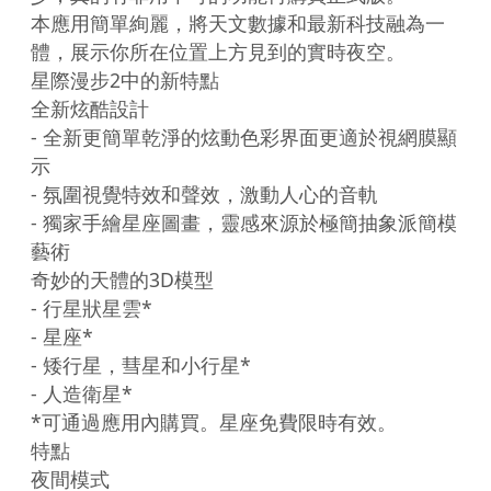
本應用簡單絢麗，將天文數據和最新科技融為一
體，展示你所在位置上方見到的實時夜空。

星際漫步​​2中的新特點

全新炫酷設計

- 全新更簡單乾淨的炫動色彩界面更適於視網膜顯
示

- 氛圍視覺特效和聲效，激動人心的音軌

- 獨家手繪星座圖畫，靈感來源於極簡抽象派簡模
藝術

奇妙的天體的3D模型

- 行星狀星雲*

- 星座*

- 矮行星，彗星和小行星*

- 人造衛星*

*可通過應用內購買。星座免費限時有效。

特點

夜間模式
