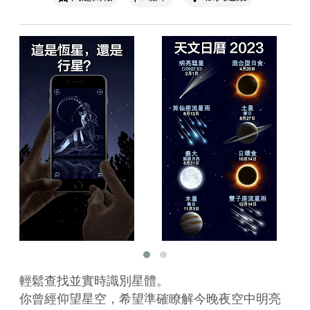
輕鬆查找並實時識別星體。

你曾經仰望星空，希望準確瞭解今晚夜空中明亮