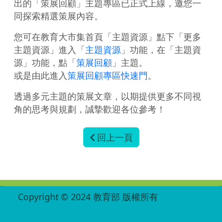
出的「策展回顧」主題專區已正式上線，邀您一
同探索精選策展內容。
您可在教育大市集首頁「主題資源」點下「更多
主題資源」進入「
主題資源
」功能，在「主題資
源」功能，點「
策展回顧
」主題。
或是由此進入
策展回顧專區快速門
。
透過多元主題的策展文章，以期提供更多不同視
角的思考與規劃，誠摯歡迎各位參考！
回上一頁
:::
Copyright © 2024 教育部 版權所有
ED27030007-002