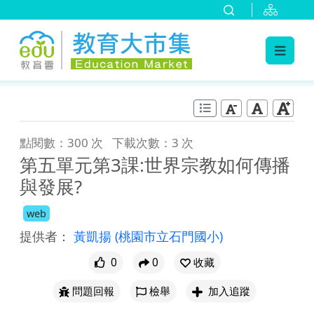
:::
跳到主要內容
:::
點閱數：300 次
下載次數：3 次
第五單元第3課:世界宗教如何傳播
與發展?
web
提供者：
黃凱揚
(桃園市立石門國小)
0
0
收藏
問題回報
檢舉
加入追蹤