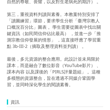
自然的尊敬、畏懼，以及對生老病死的期許） 。

第三，重視資料判讀與素養。本教案特別安排了
「讀圖練習」環節，要求學生分析「臺灣宗教人
口概況百分比」圖表 。學生需要從圖表中找出關
鍵資訊（如民間信仰佔比最高） ，並進一步「推
測宗教信仰發展的情形」 ，這直接呼應了學習重
點 3b-III-2（摘取及整理資料並判讀） 。

最後，多元資源的整合應用。此設計並未局限於
課本，而是融合了數位影音（YouTube影片） 、
課本內容 以及課後的「PIRLS評量題組」 。這種
多模態的資源整合，旨在透過不同媒介鞏固學
習，並同時深化學生的閱讀素養。
資訊