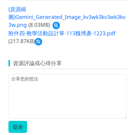
(資源縮
圖)Gemini_Generated_Image_kv3wk3kv3wk3kv
3w.png
(8.03MB)
預
覽
附件四-教學活動設計單-113魏博彥-1223.pdf
(資
(217.87KB)
預
源
覽
縮
附
圖)Gemini_Generated_Image_kv3wk3kv3w
件
資源評論或心得分享
四-
教
學
活
動
設
計
單-113
魏
博
彥-1223.pdf
發表