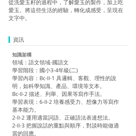
從洗愛玉籽的過程中，了解愛玉的製作，加上吃
愛玉。將這些生活的經驗，轉化成感受，呈現在
文字中。
資訊
知識架構
領域：語文領域-國語文
學習階段：國小3-4年級(二)
學習內容：Bc-Ⅱ-1 具邏輯、客觀、理性的說
明，如科學知識、產品、環境等文本。
Bc-Ⅱ-2 描述、列舉、因果等寫作手法。
學習表現：6-Ⅱ-2 培養感受力、想像力等寫作
基本能力。
2-Ⅱ-2 運用適當詞語、正確語法表達想法。
2-Ⅱ-3 把握說話的重點與順序，對談時能做適
當的回應。