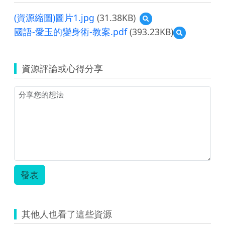
(資源縮圖)圖片1.jpg
(31.38KB)
預
覽
國語-愛玉的變身術-教案.pdf
(393.23KB)
預
(資
覽
源
國
縮
語-
圖)
資源評論或心得分享
愛
圖
玉
片
的
1.jpg
變
身
術-
教
案.pdf
發表
其他人也看了這些資源