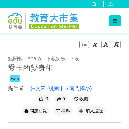
:::
跳到主要內容
:::
點閱數：306 次
下載次數：7 次
愛玉的變身術
web
提供者：
張文宏
(桃園市立南門國小)
0
0
收藏
問題回報
檢舉
加入追蹤