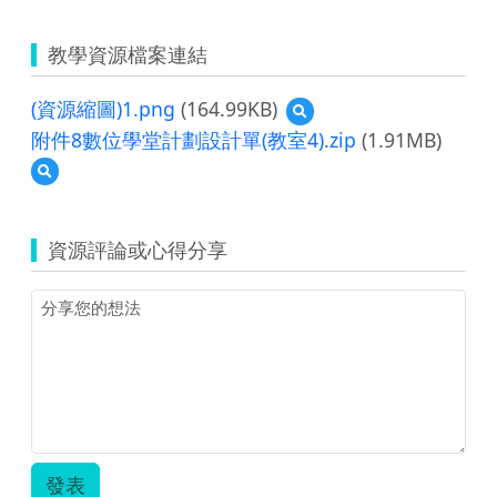
教學資源檔案連結
(資源縮圖)1.png
(164.99KB)
預
覽
附件8數位學堂計劃設計單(教室4).zip
(1.91MB)
(資
預
源
覽
縮
附
圖)1.png
件
資源評論或心得分享
8
數
位
學
堂
計
劃
設
計
單
(教
發表
室