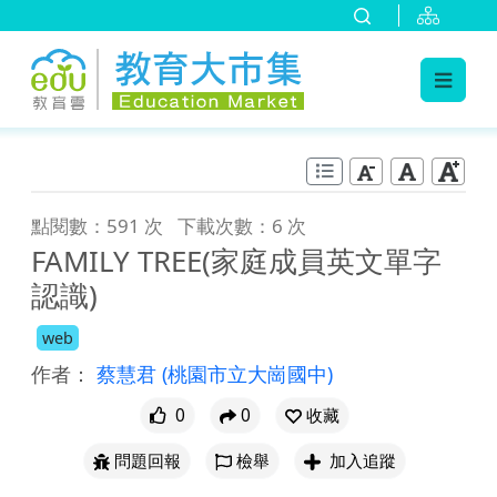
:::
跳到主要內容
:::
點閱數：591 次
下載次數：6 次
FAMILY TREE(家庭成員英文單字
認識)
web
作者：
蔡慧君
(桃園市立大崗國中)
0
0
收藏
問題回報
檢舉
加入追蹤