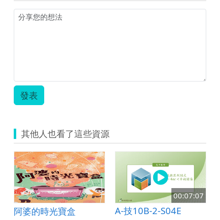
語
教
案.pdf
發表
其他人也看了這些資源
7
00:07:07
A-技10B-2-S04E
阿婆的時光寶盒