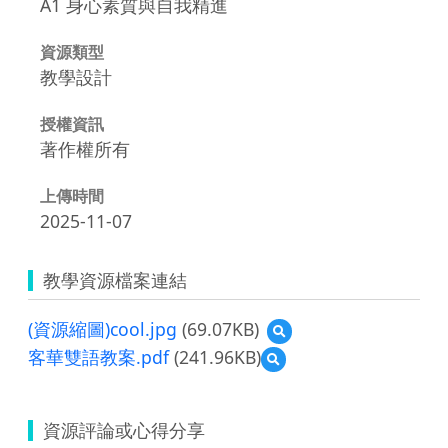
A1 身心素質與自我精進
資源類型
教學設計
授權資訊
著作權所有
上傳時間
2025-11-07
教學資源檔案連結
(資源縮圖)cool.jpg
(69.07KB)
預
覽
客華雙語教案.pdf
(241.96KB)
預
(資
覽
源
客
縮
華
圖)cool.jpg
資源評論或心得分享
雙