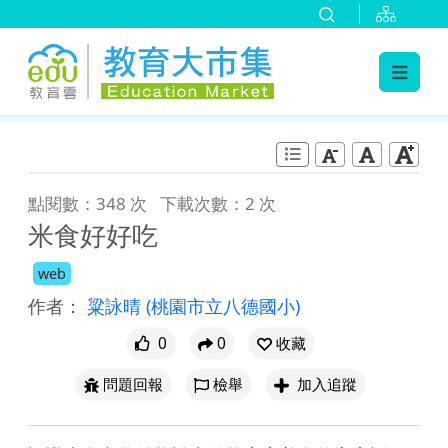
:::
跳到主要內容
:::
點閱數：348 次
下載次數：2 次
米食好好吃
web
作者：
粱詠晴
(桃園市立八德國小)
0
0
收藏
問題回報
檢舉
加入追蹤