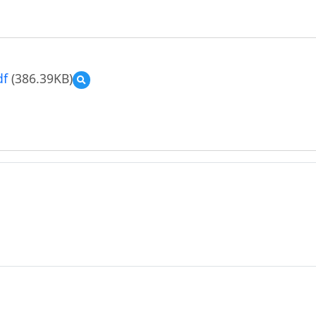
f
(386.39KB)
預
覽
幸
福
國
小-
資
訊
科
技
教
案
示
例-6
年
級-
彈
性