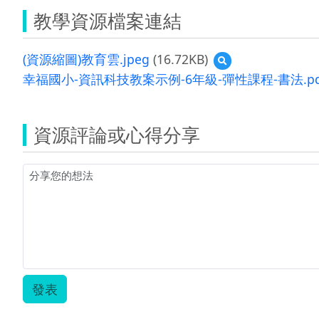
教學資源檔案連結
(資源縮圖)教育雲.jpeg
(16.72KB)
預
覽
幸福國小-資訊科技教案示例-6年級-彈性課程-書法.pd
(資
源
縮
圖)
資源評論或心得分享
教
育
雲.jpeg
發表