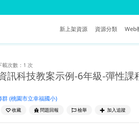
新上架資源
資源分類
We
下載次數：1 次
資訊科技教案示例-6年級-彈性課
師群
(桃園市立幸福國小)
收藏
問題回報
檢舉
加入追蹤