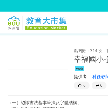
:::
跳到主要內容
:::
點閱數：314 次
幸福國小-
web
提供者：
科任教
0
0
（一）認識書法基本筆法及字體結構。
