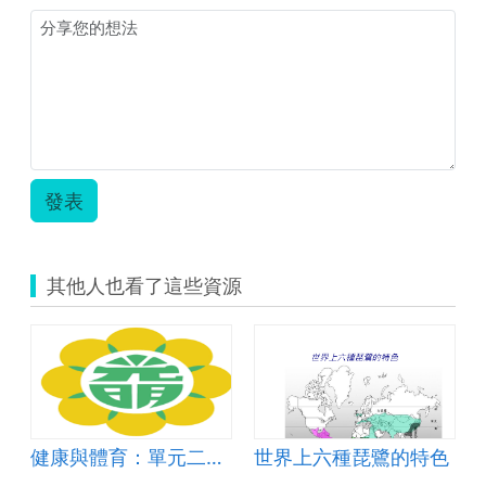
資
訊
科
技
教
案
示
例-6
年
發表
級-
自
然
領
其他人也看了這些資源
域-
多
變
的
生
物
環
境.pdf
健康與體育：單元二生活保健有一套第一課眼耳鼻急救站(第一節眼睛部分)
世界上六種琵鷺的特色