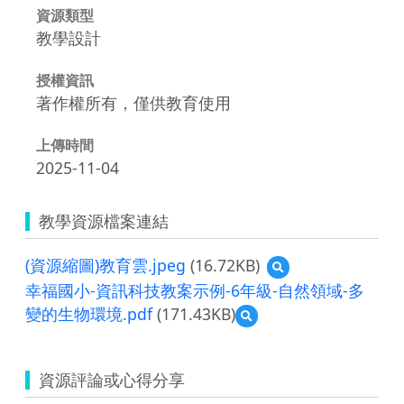
資源類型
教學設計
授權資訊
著作權所有，僅供教育使用
上傳時間
2025-11-04
教學資源檔案連結
(資源縮圖)教育雲.jpeg
(16.72KB)
預
覽
幸福國小-資訊科技教案示例-6年級-自然領域-多
(資
變的生物環境.pdf
(171.43KB)
預
源
覽
縮
幸
圖)
福
教
資源評論或心得分享
國
育
小-
雲.jpeg