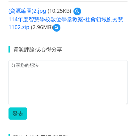
(資源縮圖)2.jpg
(10.25KB)
預
覽
114年度智慧學校數位學堂教案-社會領域劉秀慧
(資
1102.zip
(2.96MB)
預
源
覽
縮
114
圖)2.jpg
年
資源評論或心得分享
度
智
慧
學
校
數
位
學
堂
教
案-
發表
社
會
領
域