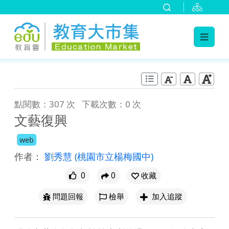
:::
跳到主要內容
:::
點閱數：307 次
下載次數：0 次
文藝復興
web
作者：
劉秀慧
(桃園市立楊梅國中)
0
0
收藏
問題回報
檢舉
加入追蹤