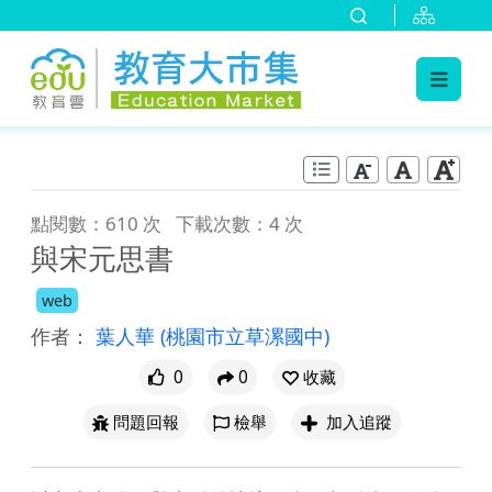
:::
跳到主要內容
:::
點閱數：610 次
下載次數：4 次
與宋元思書
web
作者：
葉人華
(桃園市立草漯國中)
0
0
收藏
問題回報
檢舉
加入追蹤