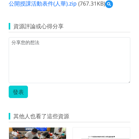
覽
公開授課活動表件(人華).zip
(767.31KB)
預
(資
覽
源
公
縮
開
圖)1.jpg
資源評論或心得分享
授
課
活
動
表
件
(人
華).zip
發表
其他人也看了這些資源