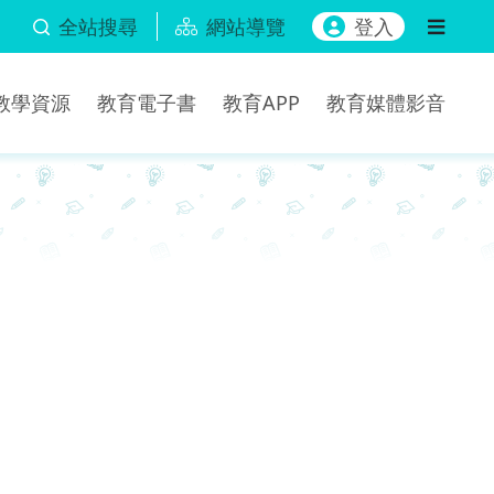
全站搜尋
網站導覽
登入
b教學資源
教育電子書
教育APP
教育媒體影音