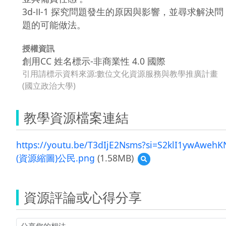
3d-Ⅱ-1 探究問題發生的原因與影響，並尋求解決問
題的可能做法。
授權資訊
創用CC 姓名標示-非商業性 4.0 國際
引用請標示資料來源:數位文化資源服務與教學推廣計畫
(國立政治大學)
教學資源檔案連結
https://youtu.be/T3dIjE2Nsms?si=S2klI1ywAweh
(資源縮圖)公民.png
(1.58MB)
預
覽
(資
源
資源評論或心得分享
縮
圖)
公
民.png