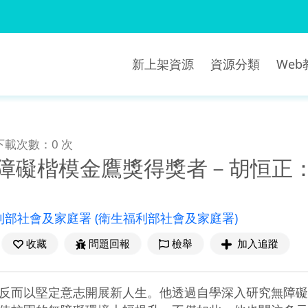
新上架資源
資源分類
We
下載次數：0 次
心障礙楷模金鷹獎得獎者－胡恒正
利部社會及家庭署
(衛生福利部社會及家庭署)
收藏
問題回報
檢舉
加入追蹤
反而以堅定意志開展新人生。他透過自學深入研究無障礙