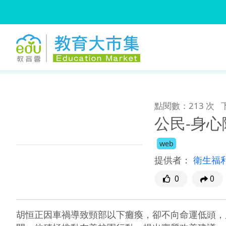
:::
跳到主要內容
:::
點閱數：213 次
公民-身
web
提供者：
衛生福
0
0
胡恒正因車禍導致頸部以下癱瘓，卻不向命運低頭，