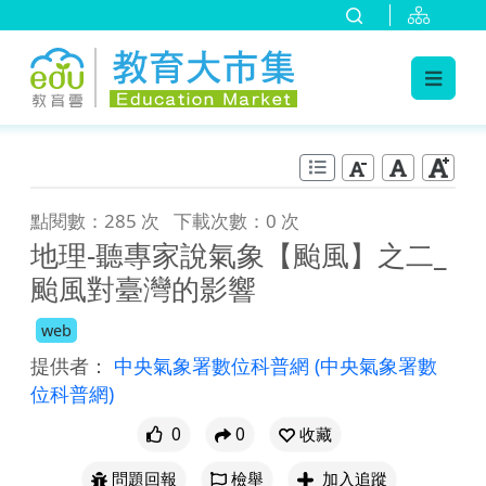
:::
跳到主要內容
:::
點閱數：285 次
下載次數：0 次
地理-聽專家說氣象【颱風】之二_
颱風對臺灣的影響
web
提供者：
中央氣象署數位科普網
(中央氣象署數
位科普網)
0
0
收藏
問題回報
檢舉
加入追蹤