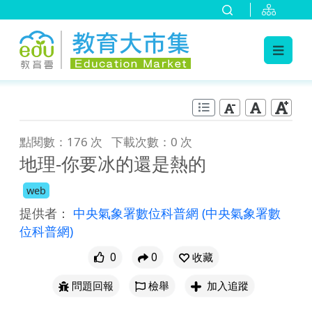
:::
跳到主要內容
:::
點閱數：176 次
下載次數：0 次
地理-你要冰的還是熱的
web
提供者：
中央氣象署數位科普網
(中央氣象署數
位科普網)
0
0
收藏
問題回報
檢舉
加入追蹤