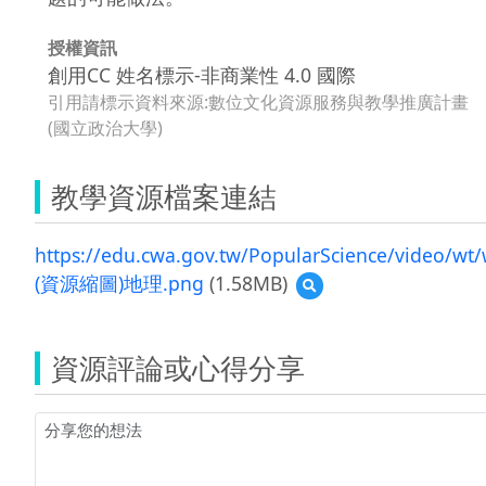
授權資訊
創用CC 姓名標示-非商業性 4.0 國際
引用請標示資料來源:數位文化資源服務與教學推廣計畫
(國立政治大學)
教學資源檔案連結
https://edu.cwa.gov.tw/PopularScience/video/wt/
(資源縮圖)地理.png
(1.58MB)
預
覽
(資
源
資源評論或心得分享
縮
圖)
地
理.png