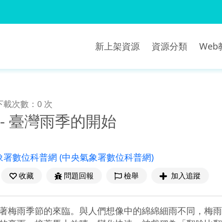
新上架資源
資源分類
We
下載次數：0 次
 - 臺灣雨季的開始
象署數位科普網
(中央氣象署數位科普網)
收藏
問題回報
檢舉
加入追蹤
著梅雨季節的來臨。與人們想像中的綿綿細雨不同，梅雨