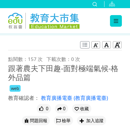
:::
跳到主要內容
:::
點閱數：157 次
下載次數：0 次
跟著農夫下田趣-面對極端氣候-格
外品篇
web
教育確認者：
教育廣播電臺
(教育廣播電臺)
0
0
收藏
問題回報
檢舉
加入追蹤