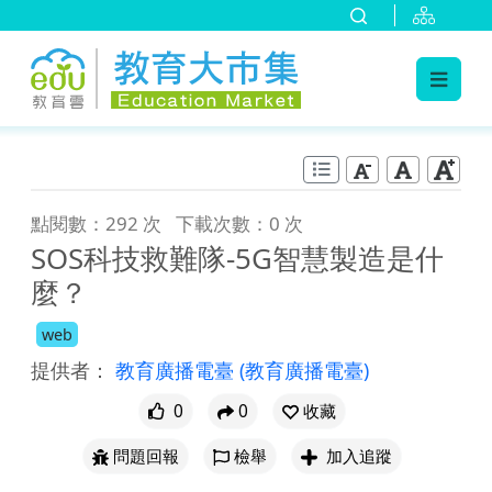
:::
跳到主要內容
:::
點閱數：292 次
下載次數：0 次
SOS科技救難隊-5G智慧製造是什
麼？
web
提供者：
教育廣播電臺
(教育廣播電臺)
0
0
收藏
問題回報
檢舉
加入追蹤