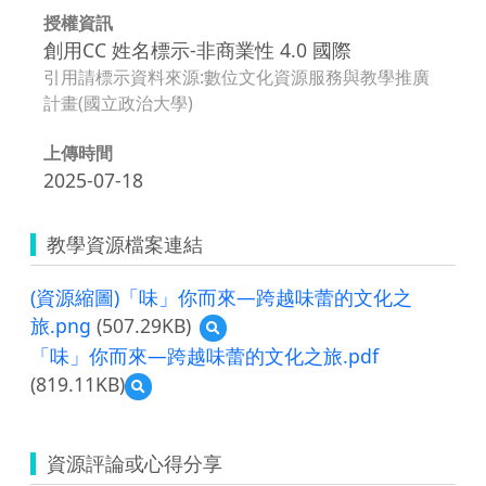
授權資訊
創用CC 姓名標示-非商業性 4.0 國際
引用請標示資料來源:數位文化資源服務與教學推廣
計畫(國立政治大學)
上傳時間
2025-07-18
教學資源檔案連結
(資源縮圖)「味」你而來—跨越味蕾的文化之
旅.png
(507.29KB)
預
覽
「味」你而來—跨越味蕾的文化之旅.pdf
(資
(819.11KB)
預
源
覽
縮
「味」
圖)
你
「味」
資源評論或心得分享
而
你