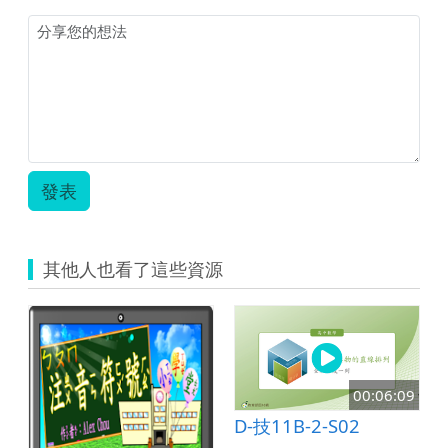
來
而
—
來
跨
—
越
跨
味
越
蕾
味
的
蕾
文
的
化
文
之
化
發表
旅.pdf
之
旅.png
其他人也看了這些資源
00:06:09
D-技11B-2-S02