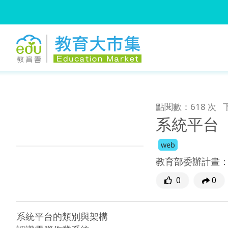
:::
跳到主要內容
:::
點閱數：618 次
系統平台
web
教育部委辦計畫
0
0
系統平台的類別與架構
