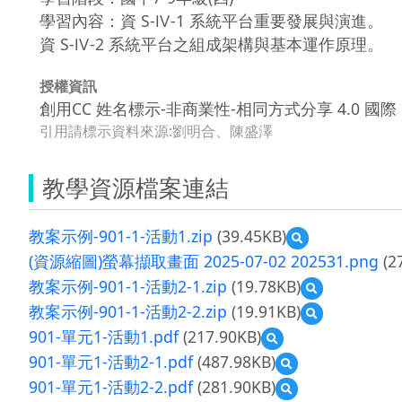
學習內容：資 S-Ⅳ-1 系統平台重要發展與演進。
資 S-Ⅳ-2 系統平台之組成架構與基本運作原理。
授權資訊
創用CC 姓名標示-非商業性-相同方式分享 4.0 國際
引用請標示資料來源:劉明合、陳盛澤
教學資源檔案連結
教案示例-901-1-活動1.zip
(39.45KB)
預
覽
(資源縮圖)螢幕擷取畫面 2025-07-02 202531.png
(2
教
教案示例-901-1-活動2-1.zip
(19.78KB)
預
案
覽
示
教案示例-901-1-活動2-2.zip
(19.91KB)
預
教
例-901-
覽
901-單元1-活動1.pdf
(217.90KB)
預
案
1-
教
覽
示
活
901-單元1-活動2-1.pdf
(487.98KB)
預
案
901-
例-901-
動
覽
示
901-單元1-活動2-2.pdf
(281.90KB)
預
單
1-
1.zip
901-
例-901-