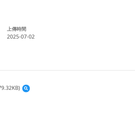
上傳時間
2025-07-02
79.32KB)
預
覽
(資
源
縮
圖)
螢
幕
擷