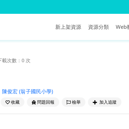
新上架資源
資源分類
We
下載次數：0 次
：
陳俊宏
(翁子國民小學)
收藏
問題回報
檢舉
加入追蹤