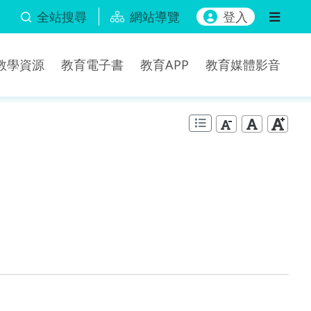
全站搜尋
網站導覽
登入
b教學資源
教育電子書
教育APP
教育媒體影音