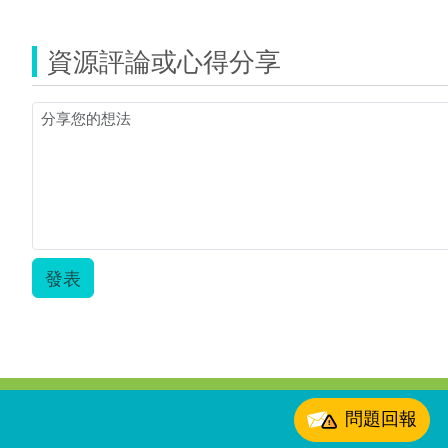
覽
元
活
單
1-
901-
1-
動
元
活
單
活
2-
1-
資源評論或心得分享
動
元
動
1.zip
活
2-
1-
1.pdf
動
2.zip
活
2-
動
1.pdf
2-
2.pdf
發表
:::
問題回報