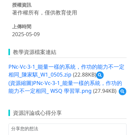
授權資訊
著作權所有，僅供教育使用
上傳時間
2025-05-09
教學資源檔案連結
PNc-Vc-3-1_能量一樣的系統，作功的能力不一定
相同_陳家騏_W1_0505.zip
(22.88KB)
預
覽
(資源縮圖)PNc-Vc-3-1_能量一樣的系統，作功的
PNc-
能力不一定相同_ WSQ 學習單.png
(27.94KB)
預
Vc-
覽
3-
(資
1_
源
能
資源評論或心得分享
縮
量
圖)PN
一
Vc-
樣
3-
的