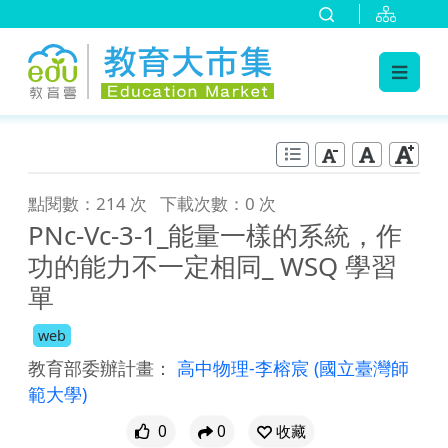
:::
跳到主要內容
:::
點閱數：214 次
下載次數：0 次
PNc-Vc-3-1_能量一樣的系統，作
功的能力不一定相同_ WSQ 學習
單
web
教育部委辦計畫：
高中物理-李榕宸
(國立臺灣師
範大學)
0
0
收藏