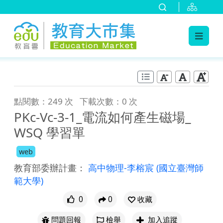
:::
跳到主要內容
:::
點閱數：249 次
下載次數：0 次
PKc-Vc-3-1_電流如何產生磁場_
WSQ 學習單
web
教育部委辦計畫：
高中物理-李榕宸
(國立臺灣師
範大學)
0
0
收藏
問題回報
檢舉
加入追蹤