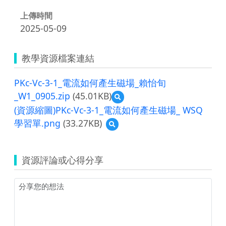
上傳時間
2025-05-09
教學資源檔案連結
PKc-Vc-3-1_電流如何產生磁場_賴怡旬
_W1_0905.zip
(45.01KB)
預
覽
(資源縮圖)PKc-Vc-3-1_電流如何產生磁場_ WSQ
PKc-
學習單.png
(33.27KB)
預
Vc-
覽
3-
(資
1_
源
電
資源評論或心得分享
縮
流
圖)PKc-
如
Vc-
何
3-
產
1_
生
電
磁
流
場