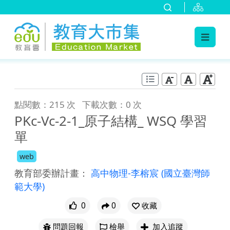
:::
跳到主要內容
:::
點閱數：215 次
下載次數：0 次
PKc-Vc-2-1_原子結構_ WSQ 學習
單
web
教育部委辦計畫：
高中物理-李榕宸
(國立臺灣師
範大學)
0
0
收藏
問題回報
檢舉
加入追蹤