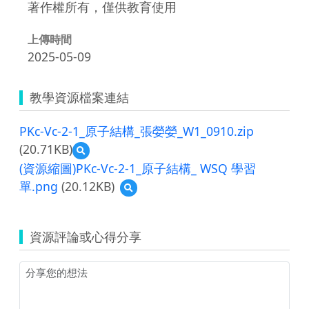
著作權所有，僅供教育使用
上傳時間
2025-05-09
教學資源檔案連結
PKc-Vc-2-1_原子結構_張嫈嫈_W1_0910.zip
(20.71KB)
預
覽
(資源縮圖)PKc-Vc-2-1_原子結構_ WSQ 學習
PKc-
單.png
(20.12KB)
預
Vc-
覽
2-
(資
1_
源
原
資源評論或心得分享
縮
子
圖)PKc-
結
Vc-
構
2-
_
1_
張
原
嫈