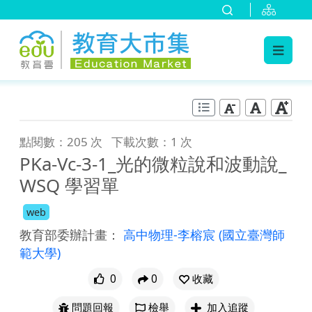
:::
跳到主要內容
:::
點閱數：205 次
下載次數：1 次
PKa-Vc-3-1_光的微粒說和波動說_
WSQ 學習單
web
教育部委辦計畫：
高中物理-李榕宸
(國立臺灣師
範大學)
0
0
收藏
問題回報
檢舉
加入追蹤