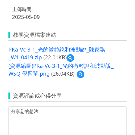
上傳時間
2025-05-09
教學資源檔案連結
PKa-Vc-3-1_光的微粒說和波動說_陳家騏
_W1_0419.zip
(22.01KB)
預
覽
(資源縮圖)PKa-Vc-3-1_光的微粒說和波動說_
PKa-
WSQ 學習單.png
(26.04KB)
預
Vc-
覽
3-
(資
1_
源
光
資源評論或心得分享
縮
的
圖)PKa-
微
Vc-
粒
3-
說
1_
和
光
波
的
動