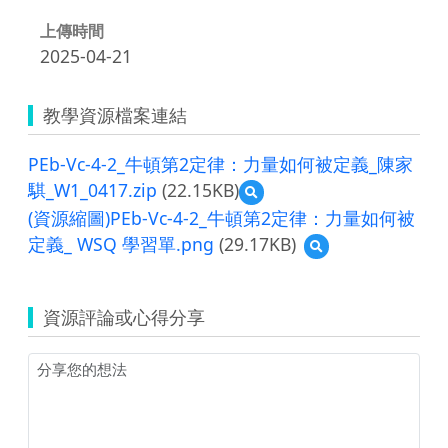
上傳時間
2025-04-21
教學資源檔案連結
PEb-Vc-4-2_牛頓第2定律：力量如何被定義_陳家
騏_W1_0417.zip
(22.15KB)
預
覽
(資源縮圖)PEb-Vc-4-2_牛頓第2定律：力量如何被
PEb-
定義_ WSQ 學習單.png
(29.17KB)
預
Vc-
覽
4-
(資
2_
源
牛
資源評論或心得分享
縮
頓
圖)PEb-
第
Vc-
2
4-
定
2_
律：
牛
力
頓
量