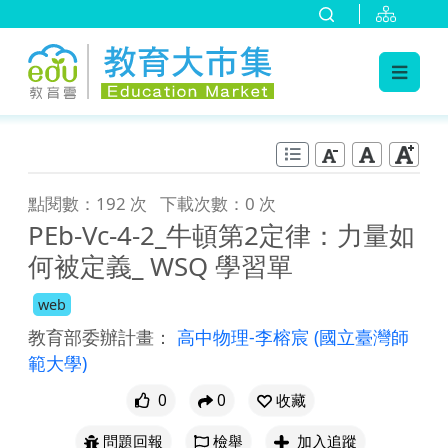
:::
跳到主要內容
:::
點閱數：192 次
下載次數：0 次
PEb-Vc-4-2_牛頓第2定律：力量如
何被定義_ WSQ 學習單
web
教育部委辦計畫：
高中物理-李榕宸
(國立臺灣師
範大學)
0
0
收藏
問題回報
檢舉
加入追蹤