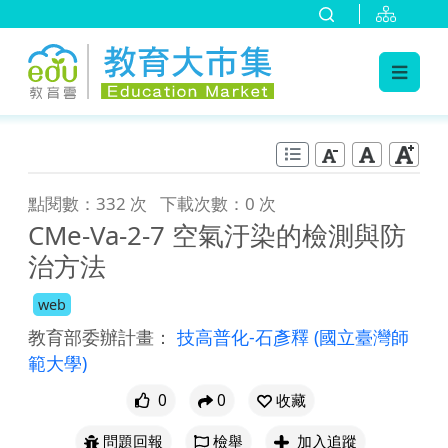
:::
跳到主要內容
:::
點閱數：332 次
下載次數：0 次
CMe-Va-2-7 空氣汙染的檢測與防
治方法
web
教育部委辦計畫：
技高普化-石彥釋
(國立臺灣師
範大學)
0
0
收藏
問題回報
檢舉
加入追蹤