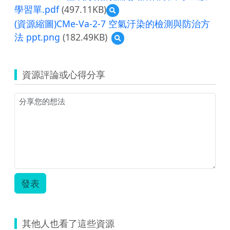
CMe-
學習單.pdf
(497.11KB)
預
Va-
覽
2-
(資源縮圖)CMe-Va-2-7 空氣汙染的檢測與防治方
CMe-
7
法 ppt.png
(182.49KB)
預
Va-
空
覽
2-
氣
(資
7
汙
源
空
染
資源評論或心得分享
縮
氣
的
圖)CMe-
汙
檢
Va-
染
測
2-
的
與
7
檢
防
空
測
治
氣
與
方
汙
防
法
染
治
教
的
方
師
檢
法
版
發表
測
學
學
與
生
習
防
版
單.pdf
治
學
其他人也看了這些資源
方
習