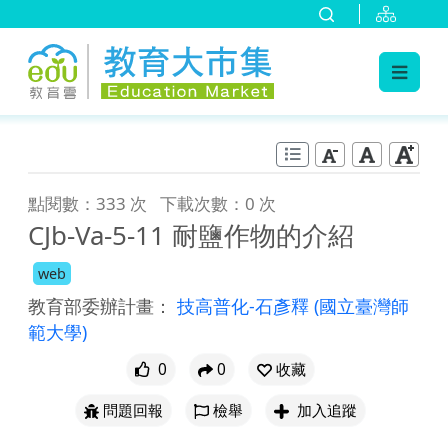
:::
跳到主要內容
:::
點閱數：333 次
下載次數：0 次
CJb-Va-5-11 耐鹽作物的介紹
web
教育部委辦計畫：
技高普化-石彥釋
(國立臺灣師
範大學)
0
0
收藏
問題回報
檢舉
加入追蹤