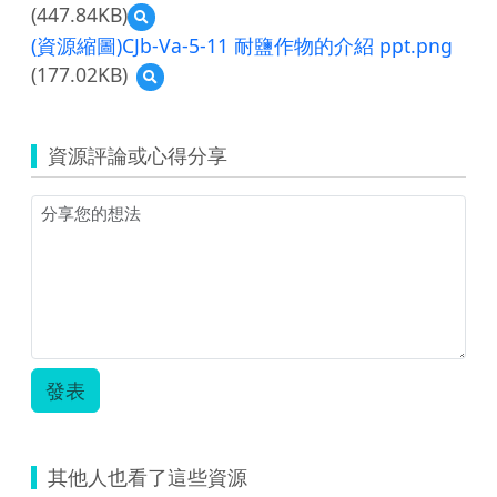
(447.84KB)
預
Va-
覽
5-
(資源縮圖)CJb-Va-5-11 耐鹽作物的介紹 ppt.png
CJb-
11
(177.02KB)
預
Va-
耐
覽
5-
鹽
(資
11
作
源
耐
物
資源評論或心得分享
縮
鹽
的
圖)CJb-
作
介
Va-
物
紹
5-
的
教
11
介
師
耐
紹
版
鹽
學
學
作
生
習
物
版
單.pdf
的
學
介
習
發表
紹
單.pdf
ppt.png
其他人也看了這些資源