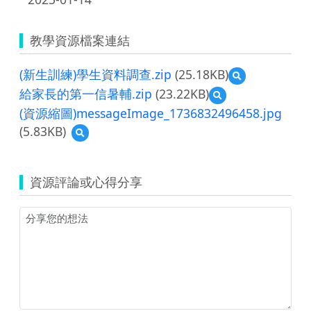
教學資源檔案連結
(新生訓練)學生資料調查.zip
(25.18KB)
預
覽
給家長的第一信暑輔.zip
(23.22KB)
預
(新
覽
(資源縮圖)messageImage_1736832496458.jpg
生
給
訓
(5.83KB)
預
家
練)
覽
長
學
(資
的
生
源
第
資源評論或心得分享
資
縮
一
料
圖)messageImage_1736832496458.jpg
信
調
暑
查.zip
輔.zip